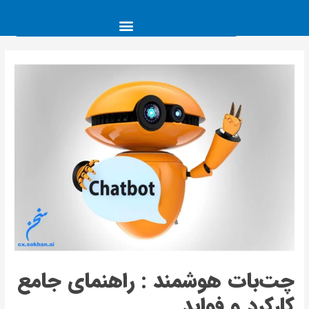
چت‌بات هوشمند : راهنمای جامع
کارکرد و فواید