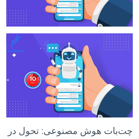
چت‌بات هوش مصنوعی: تحول در