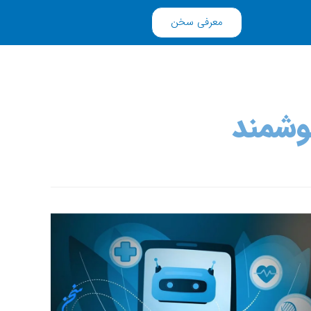
معرفی سخن
وشمند