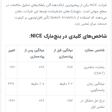
شرکت NICE یکی از پیشروترین ارائه‌دهندگان راهکارهای تحلیل مکالمات در
سطح جهانی است. بنچ‌مارک‌های منتشرشده توسط این شرکت، نشان
می‌دهند که استفاده از Speech Analytics تأثیر قابل‌توجهی بر کیفیت
خدمات مرکز تماس دارد.
شاخص‌های کلیدی در بنچ‌مارک NICE:
شاخص عملکرد
میانگین قبل از
میانگین پس از
تغییر
پیاده‌سازی
پیاده‌سازی
رضایت مشتری
78٪
89٪
+11٪
(CSAT)
میانگین زمان
4.2 دقیقه
2.8 دقیقه
-33٪
پاسخگویی
نرخ حل مشکل در
65٪
82٪
+17٪
تماس اول