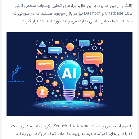
ثالث را از بین می‌برد. با این حال، ابزارهای تحلیل چت‌بات شخص ثالثی
مانند Chatbase و Dashbot نیز در بازار موجود هستند که در صورتی که
چت‌بات شما تحلیل داخلی ندارد، می‌توانند مورد استفاده قرار گیرند.
پلتفرم اختصاصی چت‌بات Senseforth، A.ware، یکی از پلتفرم‌هایی است
که با آنالیزهای قدرتمند خود به بهبود مکالمات کمک می‌کند. این پلتفرم