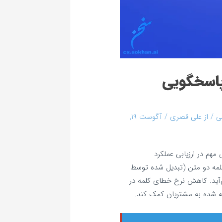
مه (WER) در پاسخگویی
ی
/ از
علی قصری
/
آگوست 19,
Word E یا WER) یک شاخص مهم در ارزیابی عملکرد
لمه دو متن (تبدیل شده توسط
ید. کاهش نرخ خطای کلمه در
ه شده به مشتریان کمک کند.