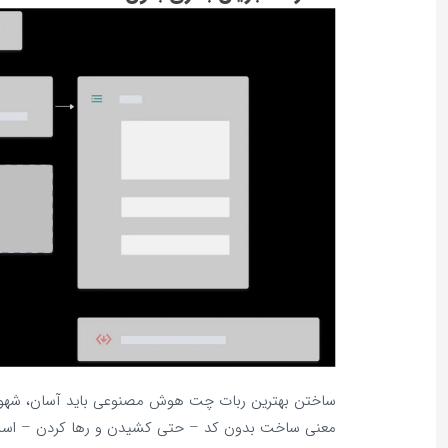
ساختن بهترین ربات چت هوش مصنوعی باید آسان، شهودی
معنی ساخت بدون کد – حتی کشیدن و رها کردن – است