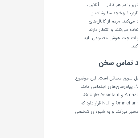
 را در هر کانال – آنلاین،
کاربر، تاریخچه سفارشات و
می‌کند. مردم از کانال‌های
ه می‌کنند و انتظار دارند
ربات چت هوش مصنوعی باید
کند.
د تماس سخن
و حل سریع مسائل است. این موضوع
شامل پیام‌رسان‌های سازمانی مانند Skype و MS Teams، پیام‌رسان‌های اجتماعی مانند
Twitter و FB Messenger، کمک صوتی مانند Amazon Alexa و Google Assistant،
ایمیل و برنامه‌های وب/موبایل می‌شود. در قلب Omnichannel، NLU و NLP قرار دارد که
فسیر می‌کند و به شیوه‌ای شخصی